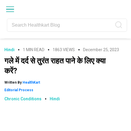
Skip
Skip
Skip
Skip
to
to
to
to
primary
main
primary
footer
navigation
content
sidebar
Hindi
1 MIN READ
1863 VIEWS
December 25, 2023
गले में दर्द से तुरंत राहत पाने के लिए क्या
करें?
Written By
HealthKart
Editorial Process
Chronic Conditions
Hindi