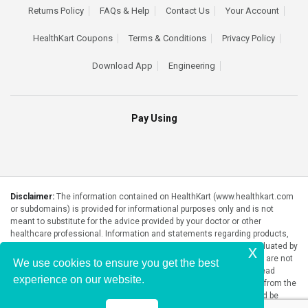
Returns Policy
FAQs & Help
Contact Us
Your Account
HealthKart Coupons
Terms & Conditions
Privacy Policy
Download App
Engineering
Pay Using
Disclaimer:
The information contained on HealthKart (www.healthkart.com
or subdomains) is provided for informational purposes only and is not
meant to substitute for the advice provided by your doctor or other
healthcare professional. Information and statements regarding products,
supplements, programs etc listed on HealthKart have not been evaluated by
x
the Food and Drug Administration or any government authority and are not
We use cookies to ensure you get the best
intended to diagnose, treat, cure, or prevent any disease. Please read
experience on our website.
product packaging carefully prior to purchase and use. The results from the
products will vary from person to person. No individual result should be