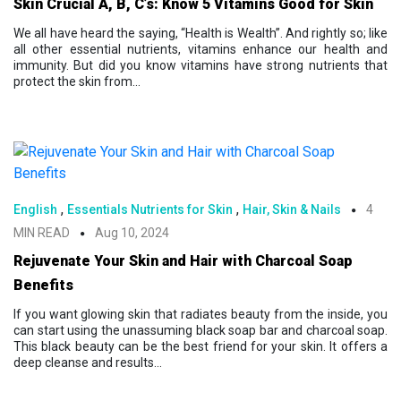
Skin Crucial A, B, C’s: Know 5 Vitamins Good for Skin
We all have heard the saying, “Health is Wealth”. And rightly so; like
all other essential nutrients, vitamins enhance our health and
immunity. But did you know vitamins have strong nutrients that
protect the skin from...
,
,
English
Essentials Nutrients for Skin
Hair, Skin & Nails
4
MIN READ
Aug 10, 2024
Rejuvenate Your Skin and Hair with Charcoal Soap
Benefits
If you want glowing skin that radiates beauty from the inside, you
can start using the unassuming black soap bar and charcoal soap.
This black beauty can be the best friend for your skin. It offers a
deep cleanse and results...