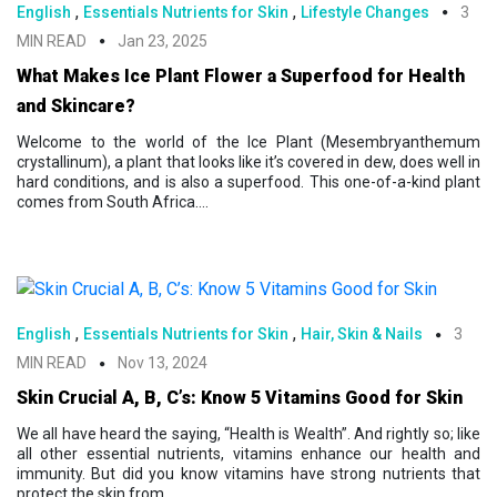
,
,
English
Essentials Nutrients for Skin
Lifestyle Changes
3
MIN READ
Jan 23, 2025
What Makes Ice Plant Flower a Superfood for Health
and Skincare?
Welcome to the world of the Ice Plant (Mesembryanthemum
crystallinum), a plant that looks like it’s covered in dew, does well in
hard conditions, and is also a superfood. This one-of-a-kind plant
comes from South Africa....
,
,
English
Essentials Nutrients for Skin
Hair, Skin & Nails
3
MIN READ
Nov 13, 2024
Skin Crucial A, B, C’s: Know 5 Vitamins Good for Skin
We all have heard the saying, “Health is Wealth”. And rightly so; like
all other essential nutrients, vitamins enhance our health and
immunity. But did you know vitamins have strong nutrients that
protect the skin from...