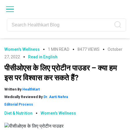
Skip
Skip
Skip
Skip
to
to
to
to
primary
main
primary
footer
navigation
content
sidebar
Women's Wellness
1 MIN READ
8477 VIEWS
October
27, 2022
Read in English
पीसीओएस के लिए प्रोटीन पाउडर – क्या हम
इस पर विश्वास कर सकते हैं?
Written By
HealthKart
Medically Reviewed By
Dr. Aarti Nehra
Editorial Process
Diet & Nutrition
Women's Wellness